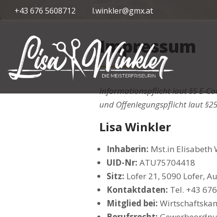
+43 676 5608712
l.winkler@gmx.at
Impressum
Informationspflicht laut §5 E
und Offenlegungspflicht laut §2
Lisa Winkler
Inhaberin:
Mst.in Elisabeth 
UID-Nr:
ATU75704418
Sitz:
Lofer 21, 5090 Lofer, Au
Kontaktdaten:
Tel. +43 676
Mitglied bei:
Wirtschaftska
Berufsrecht:
Gewerbeordnu